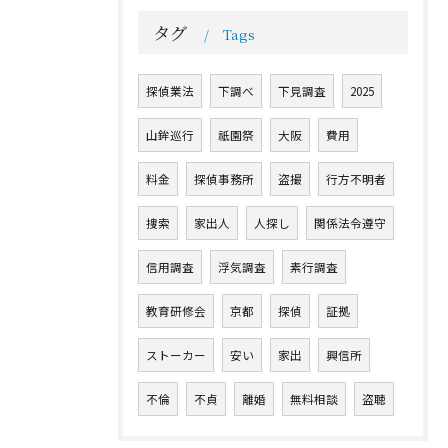
タグ
Tags
探偵業法
下調べ
下見調査
2025
山鉾巡行
祇園祭
大阪
費用
料金
探偵事務所
盗撮
行方不明者
捜索
家出人
人探し
関係法令遵守
信用調査
浮気調査
素行調査
教育研修会
京都
探偵
証拠
ストーカー
安い
家出
興信所
不倫
不貞
離婚
無料相談
盗聴