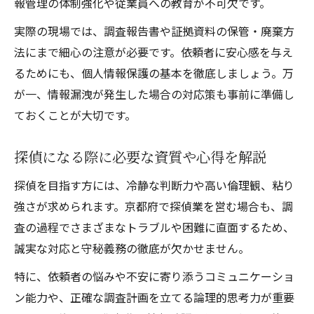
報管理の体制強化や従業員への教育が不可欠です。
探偵業法に基づく欠格事由の具体例と対策
探偵業資格取得における自己チェック法
実際の現場では、調査報告書や証拠資料の保管・廃棄方
法にまで細心の注意が必要です。依頼者に安心感を与え
探偵になれない人の特徴と注意点を整理
るためにも、個人情報保護の基本を徹底しましょう。万
探偵業は昔から
が一、情報漏洩が発生した場合の対応策も事前に準備し
ておくことが大切です。
探偵になる際に必要な資質や心得を解説
探偵を目指す方には、冷静な判断力や高い倫理観、粘り
強さが求められます。京都府で探偵業を営む場合も、調
査の過程でさまざまなトラブルや困難に直面するため、
誠実な対応と守秘義務の徹底が欠かせません。
特に、依頼者の悩みや不安に寄り添うコミュニケーショ
ン能力や、正確な調査計画を立てる論理的思考力が重要