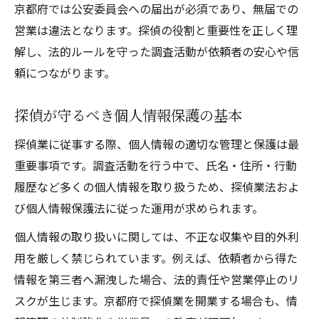
京都府では公安委員会への届出が必須であり、無届での
探偵が個人情報を扱う際の法的注意点
営業は違法となります。探偵の役割と重要性を正しく理
探偵やめとけと言われる理由と実際の現場
解し、法的ルールを守った調査活動が依頼者の安心や信
探偵業届出番号検索の活用方法とは
頼につながります。
探偵業届出番号検索で信頼性を判断する方
法
探偵が守るべき個人情報保護の基本
探偵業届出一覧を活用した情報収集のコツ
探偵業に従事する際、個人情報の適切な管理と保護は最
探偵業届出番号の確認が必要な理由を解説
重要事項です。調査活動を行う中で、氏名・住所・行動
探偵京都の信頼できる業者選びの基準
履歴など多くの個人情報を取り扱うため、探偵業法およ
探偵業届出番号検索の操作手順と注意点
び個人情報保護法に従った運用が求められます。
欠格事由を避けて探偵業を始めるコツ
個人情報の取り扱いに関しては、不正な収集や目的外利
探偵になるための欠格事由とは何かを解説
用を厳しく禁じられています。例えば、依頼者から得た
探偵が注意したい届出時のよくある落とし
情報を第三者へ漏洩した場合、法的責任や営業停止のリ
穴
スクが生じます。京都府で探偵業を開業する場合も、情