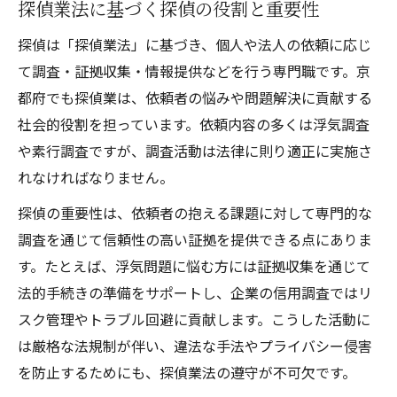
探偵業法に基づく探偵の役割と重要性
探偵業届出番号検索で確認するポイント
探偵は「探偵業法」に基づき、個人や法人の依頼に応じ
探偵業法を踏まえた申請時の注意事項
て調査・証拠収集・情報提供などを行う専門職です。京
探偵になる上で欠格事由の詳細をチェック
都府でも探偵業は、依頼者の悩みや問題解決に貢献する
京都府で探偵業を開業するポイント
社会的役割を担っています。依頼内容の多くは浮気調査
探偵として京都府で開業する際の基本準備
や素行調査ですが、調査活動は法律に則り適正に実施さ
探偵業届出一覧を活用した競合調査の方法
れなければなりません。
京都府で探偵が必要な手続きと法律の違い
探偵の重要性は、依頼者の抱える課題に対して専門的な
探偵業法と京都府独自の規制の違いを解説
調査を通じて信頼性の高い証拠を提供できる点にありま
探偵業求人情報から見る地元の傾向と対策
す。たとえば、浮気問題に悩む方には証拠収集を通じて
法的手続きの準備をサポートし、企業の信用調査ではリ
探偵業法の規制と実務の注意点
スク管理やトラブル回避に貢献します。こうした活動に
探偵業法が定める業務範囲と禁止事項
は厳格な法規制が伴い、違法な手法やプライバシー侵害
探偵が守るべきコンプライアンスの基本
を防止するためにも、探偵業法の遵守が不可欠です。
探偵業資格取得後の実務上の注意点