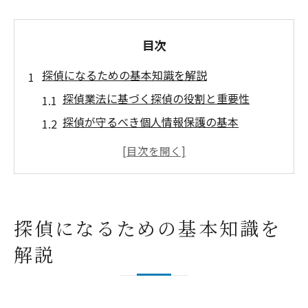
目次
探偵になるための基本知識を解説
探偵業法に基づく探偵の役割と重要性
探偵が守るべき個人情報保護の基本
探偵になる際に必要な資質や心得を解説
探偵業資格と届出に関する基礎知識
探偵業届出の一覧を活用した正しい情報収
集
探偵になるための基本知識を
届出と許可取得に必要な探偵の手順
解説
探偵業届出の流れと必要書類の準備方法
探偵業の許可申請時のよくある疑問点を解
説