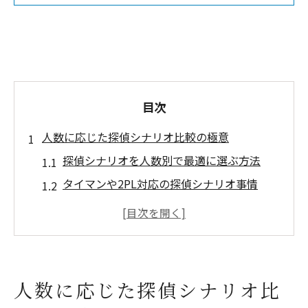
目次
人数に応じた探偵シナリオ比較の極意
探偵シナリオを人数別で最適に選ぶ方法
タイマンや2PL対応の探偵シナリオ事情
継続PC向き探偵シナリオの特徴とは
探偵と助手の構成で楽しむ選び方
KPレス対応探偵シナリオの比較ポイント
推理重視で遊ぶ探偵シナリオ選び方
人数に応じた探偵シナリオ比
推理重視の探偵シナリオ選定ポイント解説