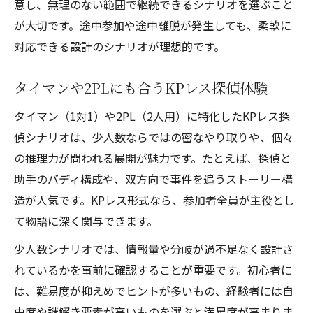
意し、無理のない範囲で継続できるシナリオを選ぶこと
が大切です。途中参加や途中離脱が発生しても、柔軟に
対応できる設計のシナリオが理想的です。
タイマンや2PLにも合うKPレス探偵体験
タイマン（1対1）や2PL（2人用）に特化したKPレス探
偵シナリオは、少人数ならではの密なやり取りや、個々
の推理力が問われる展開が魅力です。たとえば、探偵と
助手のバディ構成や、双方向で事件を追うストーリー構
造が人気です。KPレス形式なら、参加者全員が主役とし
て物語に深く関与できます。
少人数シナリオでは、情報量や分岐が過不足なく設計さ
れているかを事前に確認することが重要です。初心者に
は、難易度が抑えめでヒントが多いもの、経験者には自
由度や謎解き要素が高いものを選ぶと満足度が高まりま