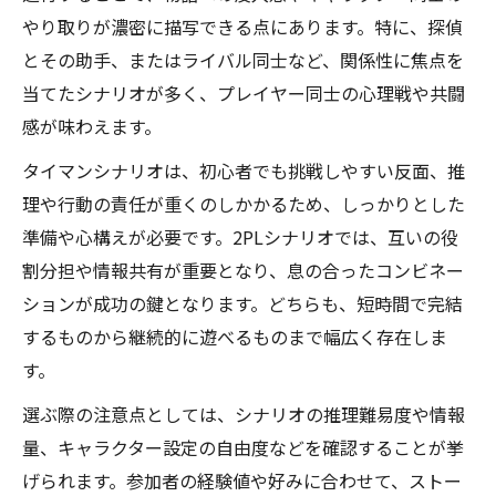
やり取りが濃密に描写できる点にあります。特に、探偵
探偵シナリオおすすめ最新ラインナップ紹
とその助手、またはライバル同士など、関係性に焦点を
介
当てたシナリオが多く、プレイヤー同士の心理戦や共闘
ソロや2PL対応探偵シナリオの厳選ポイント
感が味わえます。
KPレスで今すぐ遊べる探偵シナリオ特集
タイマンシナリオは、初心者でも挑戦しやすい反面、推
継続PCにも合う探偵シナリオおすすめ解説
理や行動の責任が重くのしかかるため、しっかりとした
推理重視派向け探偵シナリオの選び方
準備や心構えが必要です。2PLシナリオでは、互いの役
割分担や情報共有が重要となり、息の合ったコンビネー
ションが成功の鍵となります。どちらも、短時間で完結
するものから継続的に遊べるものまで幅広く存在しま
す。
選ぶ際の注意点としては、シナリオの推理難易度や情報
量、キャラクター設定の自由度などを確認することが挙
げられます。参加者の経験値や好みに合わせて、ストー