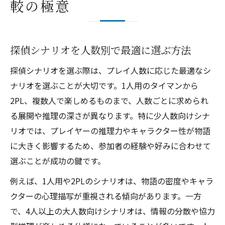
較の極意
探偵シナリオで謎解きを深く味わうコツ
探偵ものTRPGで推理力を鍛える楽しみ方
KPレスと推理重視探偵シナリオの違い
探偵シナリオを人数別で最適に選ぶ方法
継続シナリオが推理体験を高める理由
探偵シナリオを選ぶ際は、プレイ人数に応じた最適なシ
KPレス対応の探偵物語で新体験を発見
ナリオを選ぶことが大切です。1人用のタイマンから
KPレス探偵シナリオで得られる新しい体験
2PL、複数人で楽しめるものまで、人数ごとに求められ
KPレス対応探偵シナリオの選び方と魅力
る展開や推理の深さが異なります。特に少人数向けシナ
リオでは、プレイヤーの推理力やキャラクター性が物語
KPレスで楽しむ推理重視探偵シナリオ入門
に大きく影響するため、参加者の経験や好みに合わせて
KPレス探偵シナリオの継続プレイ活用法
選ぶことが成功の鍵です。
タイマンや2PLにも合うKPレス探偵体験
例えば、1人用や2PLのシナリオは、物語の密度やキャラ
継続PCを活かす探偵シナリオの楽しみ方
クターの心理描写が重視される傾向があります。一方
継続PC向け探偵シナリオの魅力と選び方
で、4人以上の大人数向けシナリオは、情報の分散や協力
探偵シナリオ継続プレイで生まれる物語体