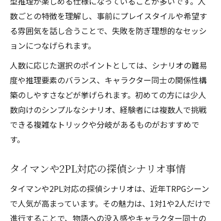
型推理が楽しめる仕様になっていることが多いです。人
験
数ごとの特徴を理解し、事前にプレイスタイルや希望す
継続PCと助手構成が活きる探偵シナリオ解
る雰囲気を話し合うことで、失敗を防ぎ理想的なセッシ
説
ョンにつなげられます。
推理重視の継続探偵シナリオで深まる関係
人数に応じた選択のポイントとしては、シナリオの難易
性
度や推理要素のバランス、キャラクター同士の関係性構
2PLやタイマン継続探偵シナリオの選定基準
築のしやすさなどが挙げられます。初めての方には少人
探偵シナリオにおけるタイマンと2PLの魅力
数向けのシンプルなシナリオ、経験者には複数人で挑戦
タイマン探偵シナリオの没入感と活用ポイ
できる複雑なトリックや分岐があるものがおすすめで
ント
す。
2PL向け探偵シナリオで深まる相棒体験
タイマンや2PL対応の探偵シナリオ事情
タイマン・2PL探偵シナリオの選び方比較
探偵と助手の関係性を描くシナリオの特徴
タイマンや2PL対応の探偵シナリオは、近年TRPGシーン
タイマン・2PL継続探偵シナリオの楽しみ方
で人気が高まっています。その魅力は、1対1や2人だけで
進行することで、物語への没入感やキャラクター同士の
今すぐ遊べるおすすめ探偵シナリオ厳選