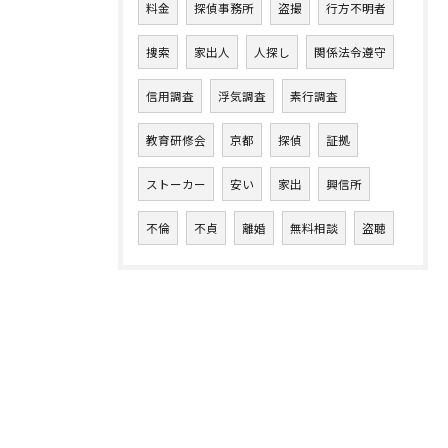
料金
探偵事務所
盗撮
行方不明者
捜索
家出人
人探し
関係法令遵守
信用調査
浮気調査
素行調査
教育研修会
京都
探偵
証拠
ストーカー
安い
家出
興信所
不倫
不貞
離婚
無料相談
盗聴