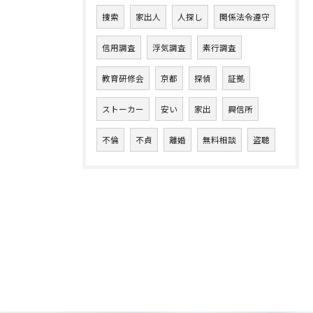
捜索
家出人
人探し
関係法令遵守
信用調査
浮気調査
素行調査
教育研修会
京都
探偵
証拠
ストーカー
安い
家出
興信所
不倫
不貞
離婚
無料相談
盗聴