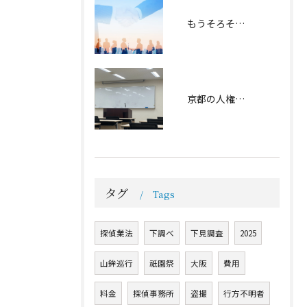
もうそろそろ春の足跡が… | 2026.02.12
京都の人権研修会に参加しました | 2026.02.06
タグ
Tags
探偵業法
下調べ
下見調査
2025
山鉾巡行
祇園祭
大阪
費用
料金
探偵事務所
盗撮
行方不明者