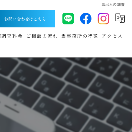
家出人の調査
お問い合わせはこちら
偵調査料金
ご相談の流れ
当事務所の特徴
アクセス
浮気調査
道順
夫の浮気調査のご相談事例
夫の浮気調査
妻の浮気調査のご相談事例
妻の浮気調査
浮気の兆候