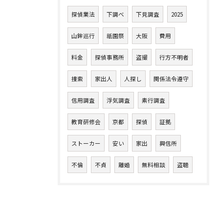
探偵業法
下調べ
下見調査
2025
山鉾巡行
祇園祭
大阪
費用
料金
探偵事務所
盗撮
行方不明者
捜索
家出人
人探し
関係法令遵守
信用調査
浮気調査
素行調査
教育研修会
京都
探偵
証拠
ストーカー
安い
家出
興信所
不倫
不貞
離婚
無料相談
盗聴